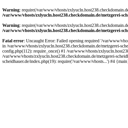
Warning
: require(/var/www/vhosts/zxlyucln.host238.checkdomain.de/
/var/www/vhosts/zxlyucln.host238.checkdomain.de/metzgerei-sch
Warning
: require(/var/www/vhosts/zxlyucln.host238.checkdomain.de/
/var/www/vhosts/zxlyucln.host238.checkdomain.de/metzgerei-sch
Fatal error
: Uncaught Error: Failed opening required '/var/www/vhos
in /var/www/vhosts/zxlyucln.host238.checkdomain.de/metzgerei-sche
config.php(112): require_once() #1 /var/www/vhosts/zxlyucln.host23
/var/www/vhosts/zxlyucln.host238.checkdomain.de/metzgerei-scheidh
scheidhauer.de/index.php(19): require('/var/www/vhosts...') #4 {mai