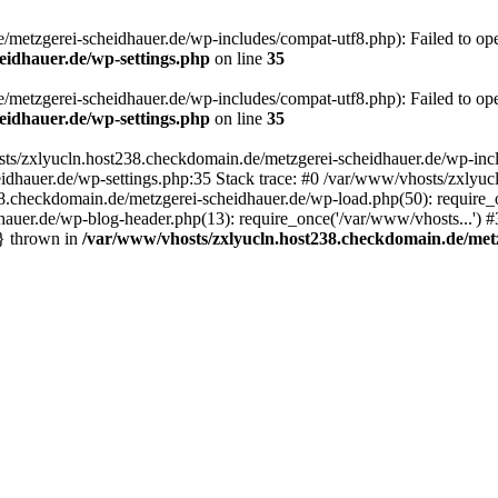
metzgerei-scheidhauer.de/wp-includes/compat-utf8.php): Failed to open
eidhauer.de/wp-settings.php
on line
35
metzgerei-scheidhauer.de/wp-includes/compat-utf8.php): Failed to open
eidhauer.de/wp-settings.php
on line
35
ts/zxlyucln.host238.checkdomain.de/metzgerei-scheidhauer.de/wp-includ
idhauer.de/wp-settings.php:35 Stack trace: #0 /var/www/vhosts/zxlyu
8.checkdomain.de/metzgerei-scheidhauer.de/wp-load.php(50): require_o
auer.de/wp-blog-header.php(13): require_once('/var/www/vhosts...') 
n} thrown in
/var/www/vhosts/zxlyucln.host238.checkdomain.de/metz