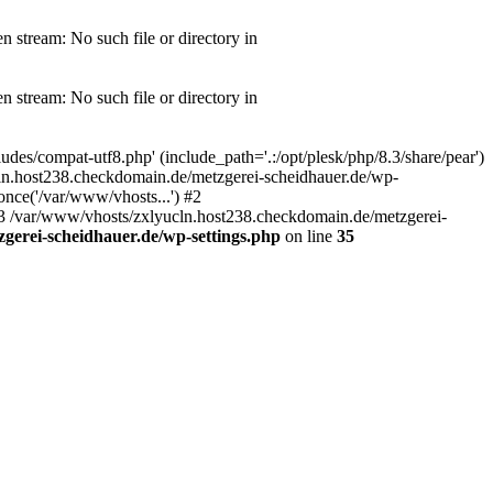
 stream: No such file or directory in
 stream: No such file or directory in
es/compat-utf8.php' (include_path='.:/opt/plesk/php/8.3/share/pear')
cln.host238.checkdomain.de/metzgerei-scheidhauer.de/wp-
nce('/var/www/vhosts...') #2
#3 /var/www/vhosts/zxlyucln.host238.checkdomain.de/metzgerei-
gerei-scheidhauer.de/wp-settings.php
on line
35